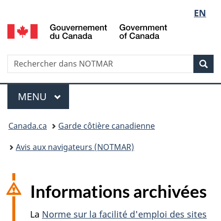
Sélect
EN
Passer
Passer
au
à
G
de
contenu
la
d
principal
version
C
la
HTML
/
Recherche
Rechercher
Rec
simplifiée
G
dans
langue
o
NOTMAR
Menu
C
MENU
PRINCIPAL
Vous
Canada.ca
Garde côtière canadienne
êtes
Avis aux navigateurs (NOTMAR)
ici
:
Informations archivées
La
Norme sur la facilité d'emploi des sites