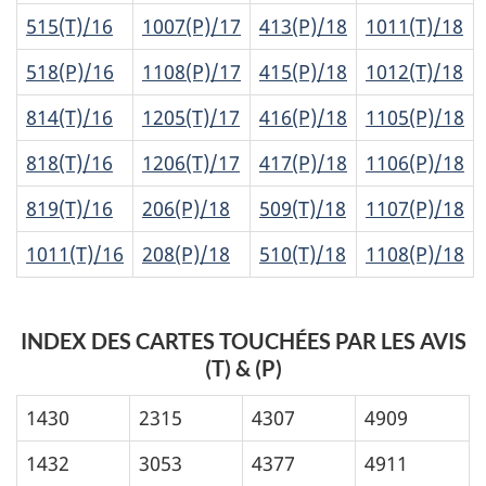
515(T)/16
1007(P)/17
413(P)/18
1011(T)/18
518(P)/16
1108(P)/17
415(P)/18
1012(T)/18
814(T)/16
1205(T)/17
416(P)/18
1105(P)/18
818(T)/16
1206(T)/17
417(P)/18
1106(P)/18
819(T)/16
206(P)/18
509(T)/18
1107(P)/18
1011(T)/16
208(P)/18
510(T)/18
1108(P)/18
INDEX DES CARTES TOUCHÉES PAR LES AVIS
(T) & (P)
1430
2315
4307
4909
1432
3053
4377
4911